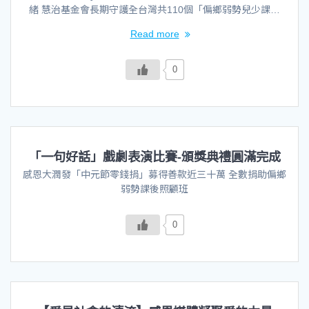
緒 慧治基金會長期守護全台灣共110個「偏鄉弱勢兒少課…
Read more
0
「一句好話」戲劇表演比賽-頒獎典禮圓滿完成
感恩大潤發「中元節零錢捐」募得善款近三十萬 全數捐助偏鄉
弱勢課後照顧班
0