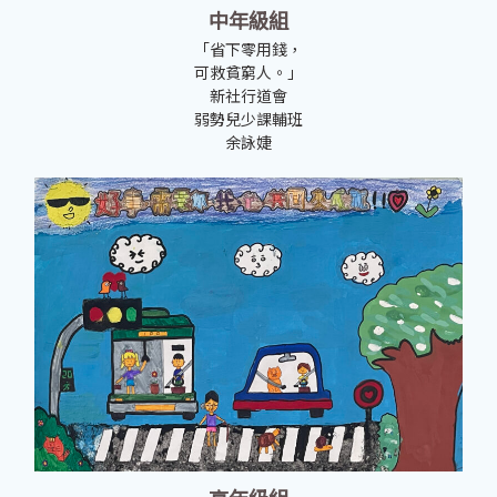
中年級組
「省下零用錢，
可救貧窮人。」
新社行道會
弱勢兒少課輔班
余詠婕