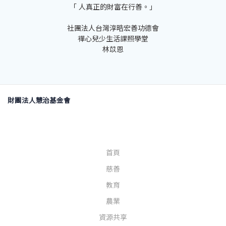
「 人真正的財富在行善。」
社團法人台灣淳晧宏善功德會
禪心兒少生活課照學堂 ​
林苡恩
財團法人慧治基金會
首頁
慈善
教育
農業
資源共享