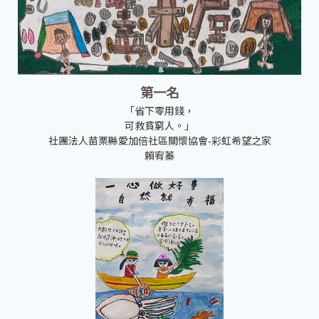
第一名
「省下零用錢，
可救貧窮人。」
社團法人苗栗縣愛加倍社區關懷協會-彩虹希望之家
賴宥蓁