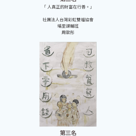
「 人真正的財富在行善。」
社團法人台灣彩虹雙福協會
埔里課輔班
周歆彤
第三名