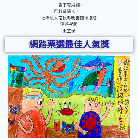
「省下零用錢，
可救貧窮人。」
社團法人南投縣明善關懷協會
明善學園
王宣予
網路票選最佳人氣獎