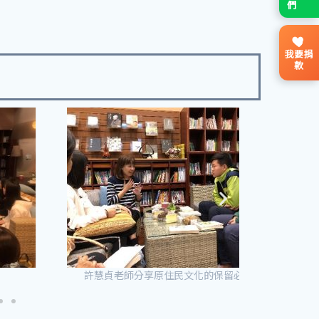
我要捐
款
許慧貞老師分享原住民文化的保留必要性
許慧貞老