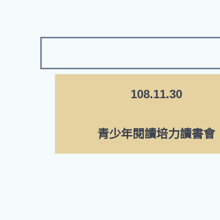
108.11.30
青少年閱讀培力讀書會
孩子談論「傻狗溫迪客」
朱紹盈醫師分享她講健康繪本