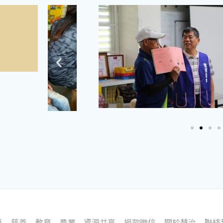
頁
慈善
教育
農業
資源共享
捐款徵信
關於慧治
聯絡