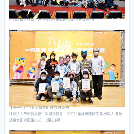
得獎隊伍與貴賓、評審於典禮後歡樂大合照(貴賓視角)
【第一名】 「對父母要知恩 感恩 報恩」
社團法人苗栗愛加倍社區關懷協會 – 彩虹兒童課後照顧班 與頒獎人 慧治
基金會張尊國董事(右一)開心合影