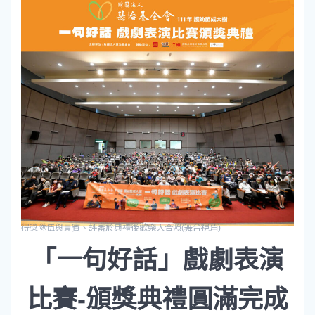
得獎隊伍與貴賓、評審於典禮後歡樂大合照(舞台視角)
「一句好話」戲劇表演
比賽-頒獎典禮圓滿完成