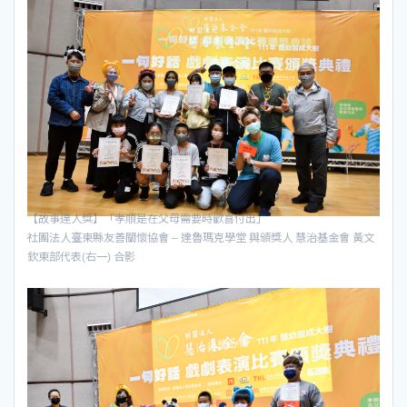
【故事達人獎】「孝順是在父母需要時歡喜付出」
社團法人臺東縣友善關懷協會 – 達魯瑪克學堂 與頒獎人 慧治基金會 黃文
欽東部代表(右一) 合影