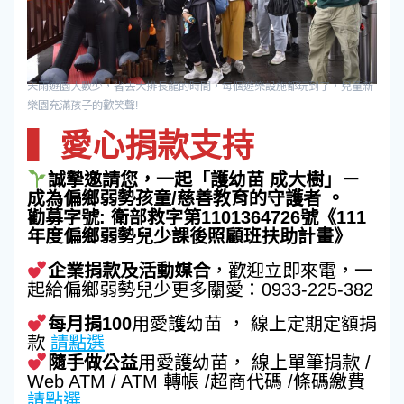
天雨遊園人數少，省去大排長龍的時間，每個遊樂設施都玩到了，兒童新
樂園充滿孩子的歡笑聲!
▍
愛心捐款支持
誠摯邀請您，一起「護幼苗 成大樹」－
成為偏鄉弱勢孩童/慈善教育的守護者 。
勸募字號: 衛部救字第1101364726號《111
年度偏鄉弱勢兒少課後照顧班扶助計畫》
企業捐款及活動媒合
，歡迎立即來電，一
起給偏鄉弱勢兒少更多關愛：0933-225-382
每月捐100
用愛護幼苗 ， 線上定期定額捐
款
請點選
隨手做公益
用愛護幼苗， 線上單筆捐款 /
Web ATM / ATM 轉帳 /超商代碼 /條碼繳費
請點選