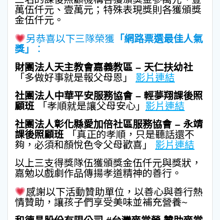
萬伍仟元、壹萬元；特殊表現獎則各獲頒獎
金伍仟元。
另恭喜以下三隊榮獲
「網路票選最佳人氣
獎」
：
財團法人天主教會嘉義教區 – 天仁扶幼社
「多做好事就是報父母恩」
影片連結
社團法人中華平安服務協會 – 輕夢翔課後照
顧班
「孝順就是讓父母安心」
影片連結
社團法人彰化縣愛加倍社區服務協會 – 永靖
課後照顧班
「真正的孝順，只是聽話還不
夠，必須和顏悅色令父母歡喜」
影片連結
以上三支得獎隊伍獲頒獎金伍仟元與獎狀，
嘉勉以戲劇作品傳揚孝道精神的善行。
感謝以下活動贊助單位，以善心與善行熱
情贊助，讓孩子們享受美味並補充營養~