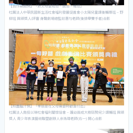
【合作無間獎】「對父母要知恩、感恩、報恩」
社團法人中華民國新生活社會福利發展促進會小太陽兒童課後輔導班 – 野
柳班 與頒獎人/評審 身聲劇場總監莊惠勻老師(後排舉雙手者)合影
【絞盡腦汁獎】「孝順是在父母需要時歡喜付出」
社團法人南投以琳社會福利關懷協會 – 護幼苗成大樹弱勢兒少課輔班 與頒
獎人 青少年表演藝術聯盟創辦人余浩瑋老師(右一) 開心合影