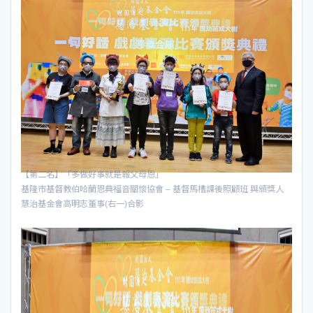
【第二名】「多做好事就是報父母恩」
基隆市基督教伯哈蘭恩典福音關懷協會 – 基督馬槽課後照顧班 與頒獎人
慧治基金會高明志董事(右一)合影