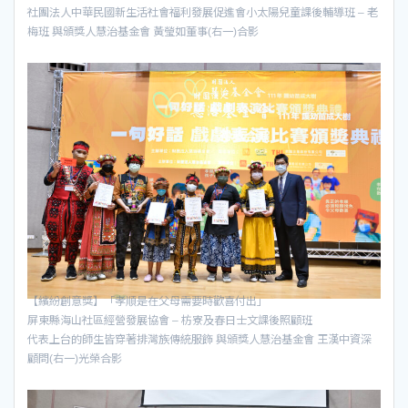
社團法人中華民國新生活社會福利發展促進會小太陽兒童課後輔導班 – 老
梅班 與頒獎人慧治基金會 黃瑩如董事(右一)合影
【繽紛創意獎】「孝順是在父母需要時歡喜付出」
屏東縣海山社區經營發展協會 – 枋寮及春日士文課後照顧班
代表上台的師生皆穿著排灣族傳統服飾 與頒獎人慧治基金會 王漢中資深
顧問(右一)光榮合影