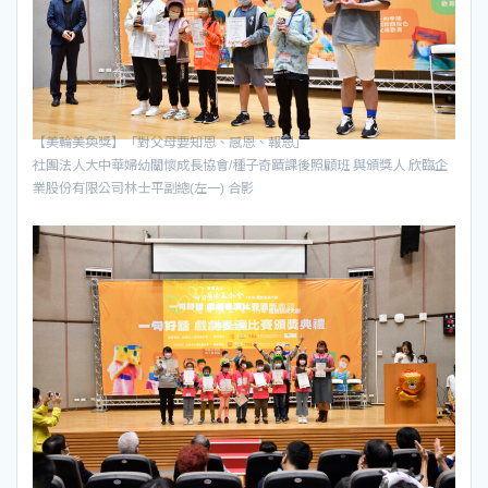
【美輪美奐獎】「對父母要知恩、感恩、報恩」
社團法人大中華婦幼關懷成長協會/種子奇蹟課後照顧班 與頒獎人 欣臨企
業股份有限公司林士平副總(左一) 合影