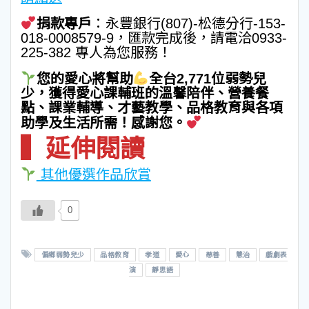
捐款專戶
：永豐銀行(807)-松德分行-153-
018-0008579-9，匯款完成後，請電洽0933-
225-382 專人為您服務！
您的愛心將幫助
全台2,771位弱勢兒
少，獲得愛心課輔班的溫馨陪伴、營養餐
點、課業輔導、才藝教學、品格教育與各項
助學及生活所需！感謝您。
▍延伸閱讀
其他優選作品欣賞
0
偏鄉弱勢兒少
品格教育
孝道
愛心
慈善
慧治
戲劇表
演
靜思語