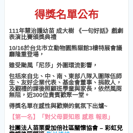
得獎名單公布
111年
慧治
護幼苗 成大樹 《一句好話》戲劇
表演比賽頒獎典禮
10/16於台北市立動物園熊貓館3樓特展會議
廳隆重登場，
雖受颱風「尼莎」外圍環流影響，
包括來自北、中、南、東部八隊入圍隊伍師
生、友好企業代表、基金會董事、捐款人，
及觀禮的課後照顧班學童與家長，依然風雨
無阻，近300位貴賓歡聚一堂。
得獎名單在感性與歡樂的氣氛下出爐~
【第一名】「對父母要知恩 感恩 報恩」
社團法人苗栗愛加倍社區關懷協會 – 彩虹兒