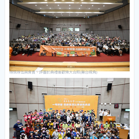
得獎隊伍與貴賓、評審於典禮後歡樂大合照(舞台視角)