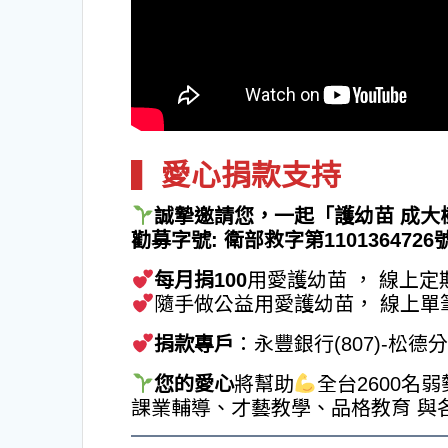
▍
愛心捐款支持
誠摯邀請您，一起「護幼苗 成大
勸募字號: 衛部救字第1101364
每月捐100
用愛護幼苗 ， 線上
隨手做公益用愛護幼苗， 線上單筆捐款 
捐款專戶
：永豐銀行(807)-松德分行
您的愛心
將幫助
全台2600
課業輔導、才藝教學、品格教育 與