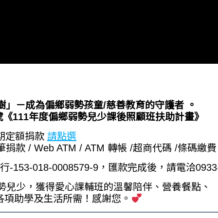
樹」－成為偏鄉弱勢孩童/慈善教育的守護者 。
726號《111年度偏鄉弱勢兒少課後照顧班扶助計畫》
定期定額捐款
請點選
/ Web ATM / ATM 轉帳 /超商代碼 /條碼繳
-153-018-0008579-9，匯款完成後，請電洽0933
名弱勢兒少，獲得愛心課輔班的溫馨陪伴、營養餐點、
各項助學及生活所需！感謝您。