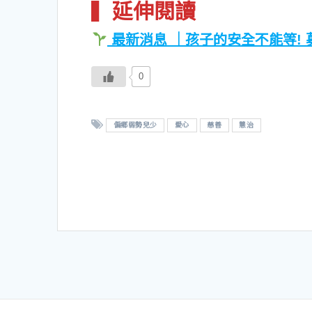
▍
延伸閱讀
最新消息 ｜孩子的安全不能等!
0
偏鄉弱勢兒少
愛心
慈善
慧治