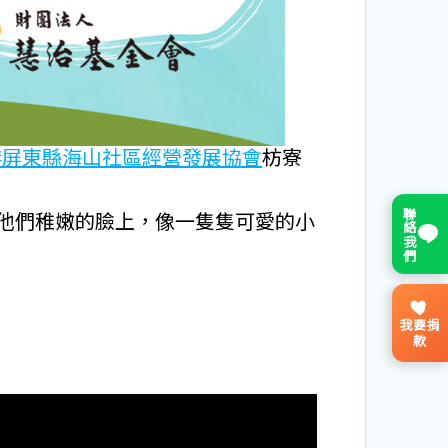
#屏東縣海山社區經營發展協會
枋寮
聯絡我們
他們稚嫩的臉上，像一隻隻可愛的小
我要捐
款