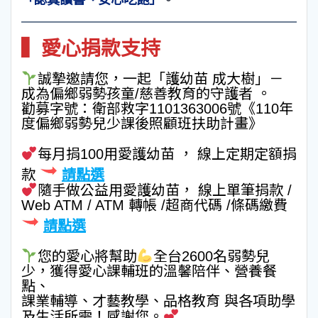
▍愛心捐款支持
誠摯邀請您，一起「護幼苗 成大樹」－
成為偏鄉弱勢孩童/慈善教育的守護者 。
勸募字號：衛部救字1101363006號《110年
度偏鄉弱勢兒少課後照顧班扶助計畫》
每月捐100用愛護幼苗 ， 線上定期定額捐
款
請點選
隨手做公益用愛護幼苗， 線上單筆捐款 /
Web ATM / ATM 轉帳 /超商代碼 /條碼繳費
請點選
您的愛心將幫助
全台2600名弱勢兒
少，獲得愛心課輔班的溫馨陪伴、營養餐
點、
課業輔導、才藝教學、品格教育 與各項助學
及生活所需！感謝您。