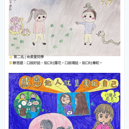
第二名 | 佘柔萱同學
靜思語：口說好話，如口吐蓮花。口說壞話，如口吐毒蛇。