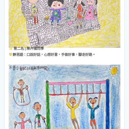
第二名 | 陳卉楹同學
靜思語：口說好話，心想好意，手做好事，腳走好路。