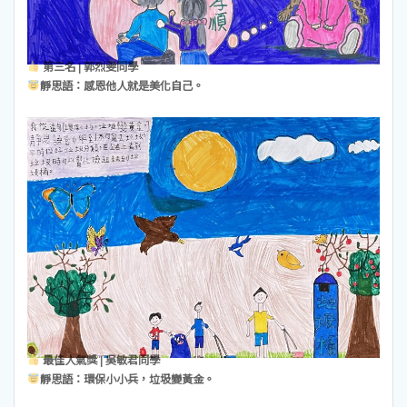
第三名 | 郭烈雯同學
靜思語：感恩他人就是美化自己。
最佳人氣獎 | 吳敏君同學
靜思語：環保小小兵，垃圾變黃金。