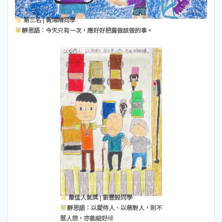
第三名 | 黃湘晴同學
靜思語：今天只有一次，應好好把握做該做的事。
最佳人氣獎 | 劉豐毅同學
靜思語：以愛待人
、以慈對人，則不
惹人怨，亦能結好
緣