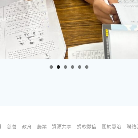
頁
慈善
教育
農業
資源共享
捐款徵信
關於慧治
聯絡