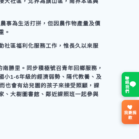
接大社區，北界為旗山區，南界本區興
於農事為生活打拼，但因農作物產量及價
重。
動社區福利化服務工作，惟長久以來服
的南勝里。同步積極號召青年回鄉服務，
小1-6年級的經濟弱勢、隔代教養、及
聯絡我們
偶而也會有幼兒園的孩子來接受照顧，課
家、大樹圖書館、鄰近課照班一起參與
我要捐
款