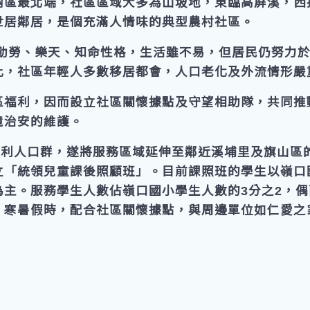
樹區最北端，社區區域大多為山坡地，東臨高屏溪，西
世居鄰居，是個充滿人情味的典型農村社區。
勤勞、樂天、知命性格，生活雖不易，但居民仍努力
此，社區年輕人多數移居都會，人口老化及外流情形嚴
區福利，因而設立社區關懷據點及守望相助隊，共同推
境治安的維護。
福利人口群，遂將服務區域延伸至鄰近溪埔里及旗山區
「統領兒童課後照顧班」。目前課照班的學生以嶺口國
為主。服務學生人數佔嶺口國小學生人數的3分之2，
。寒暑假時，配合社區關懷據點，與周邊單位如仁愛之