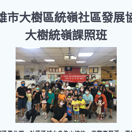
雄市大樹區統嶺社區發展
大樹統嶺課照班