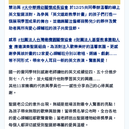
慧治與
#大中華婦幼關懷成長協會
於12/25共同舉辦溫馨的線上
英文聖誕派對，為參與「英文遠距教學計畫」的孩子們打造一
個展現學習成果的舞台，並邀請關注偏鄉弱勢兒少的夥伴及贊
助者與所有愛心課輔班的孩子共度佳節。
感恩
#社團法人台灣橄欖園關懷協會
#財團法人基督教拿撒勒人
會
應邀演奏聖誕組曲，為派對注入歡樂美好的溫馨氛圍。更感
謝參與該計畫的12家愛心課輔班分別以歌唱、朗誦、戲劇……
等不同形式，帶來令人耳目一新的英文表演。驚喜與愛
！
國一的雷同學特別感謝老師讓他的英文成績從四、五十分進步
到七、八十分，並大幅提升他對學習英文的興趣……
其他11家機構的代表與學員也一一感性分享自己的心得與感
謝。
聖誕老公公的意外出現，無疑是這場派對最令人驚喜的亮點！
為孩子帶來無限的歡樂與鼓舞！當得獎名單公布時，全台各地
的愛心課輔班都歡聲雷動；當老師送出聖誕禮物給得獎學員，
每個人都深切感受到聖誕節專屬的愛與溫暖。