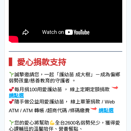
▍愛心捐款支持
誠摯邀請您，一起「護幼苗 成大樹」－成為偏鄉
弱勢孩童/慈善教育的守護者 。
每月捐100用愛護幼苗 ， 線上定期定額捐款
請點選
隨手做公益用愛護幼苗， 線上單筆捐款 / Web
ATM / ATM 轉帳 /超商代碼 /條碼繳費
請點選
您的愛心將幫助
全台2600名弱勢兒少，獲得愛
心課輔班的溫馨陪伴、營養餐點、